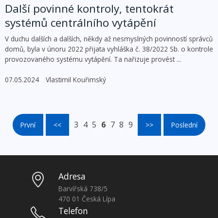
Další povinné kontroly, tentokrát
systémů centrálního vytápění
V duchu dalších a dalších, někdy až nesmyslných povinností správců
domů, byla v únoru 2022 přijata vyhláška č. 38/2022 Sb. o kontrole
provozovaného systému vytápění. Ta nařizuje provést ...
07.05.2024
Vlastimil Kouřimský
3
4
5
6
7
8
9
První
<<
>>
Poslední
Adresa
Barvířská 738/5
470 01 Česká Lípa
Telefon