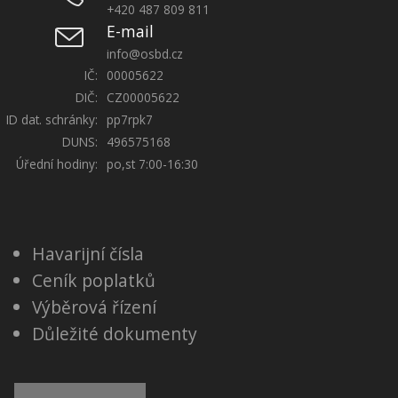
+420 487 809 811
E-mail
info@osbd.cz
IČ:
00005622
DIČ:
CZ00005622
ID dat. schránky:
pp7rpk7
DUNS:
496575168
Úřední hodiny:
po,st 7:00-16:30
Havarijní čísla
Ceník poplatků
Výběrová řízení
Důležité dokumenty