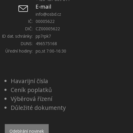
E-mail
info@osbd.cz
IČ:
00005622
DIČ:
CZ00005622
ID dat. schránky:
pp7rpk7
DUNS:
496575168
Úřední hodiny:
po,st 7:00-16:30
Havarijní čísla
Ceník poplatků
Výběrová řízení
Důležité dokumenty
Odebírání novinek