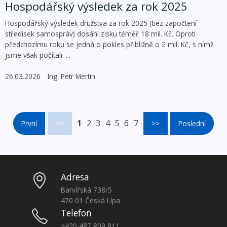
Hospodářský výsledek za rok 2025
Hospodářský výsledek družstva za rok 2025 (bez započtení
středisek samospráv) dosáhl zisku téměř 18 mil. Kč. Oproti
předchozímu roku se jedná o pokles přibližně o 2 mil. Kč, s nímž
jsme však počítali. ...
26.03.2026
Ing. Petr Mertin
1
2
3
4
5
6
7
První
<<
>>
Poslední
Adresa
Barvířská 738/5
470 01 Česká Lípa
Telefon
+420 487 809 811